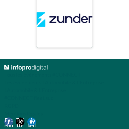
Tous les évènements #CONNECT
Les événements L'Automobile & L'Entreprise
L'Automobile & L'Entreprise
#CONNECT fleet sud
RGPD
Mentions légales
Fac
Twi
Lin
ebo
tte
ked