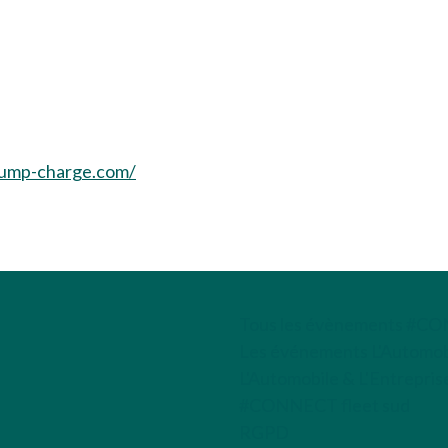
ump-charge.com/
Tous les évènements #C
Les événements L'Automobi
L'Automobile & L'Entrepris
#CONNECT fleet sud
RGPD