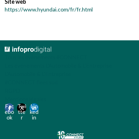
Site web
https://www.hyundai.com/fr/fr.html
Tous les évènements #CONNECT
Les événements L'Automobile & L'Entreprise
L'Automobile & L'Entreprise
#CONNECT fleet sud
RGPD
Mentions légales
Fac
Twi
Lin
ebo
tte
ked
ok
r
in