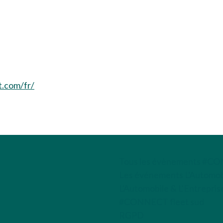
t.com/fr/
Tous les évènements #C
Les événements L'Automobi
L'Automobile & L'Entrepris
#CONNECT fleet sud
RGPD